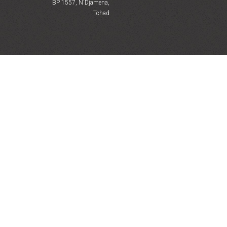
BP 1557, N'Djamena,
Tchad