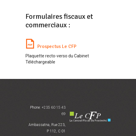
Formulaires fiscaux et
commerciaux :
Prospectus Le CFP
Plaquette recto-verso du Cabinet
Téléchargeable
Phone:
+235 60 15 43
69
Ambassatna, Rue 223,
P 112, C 01