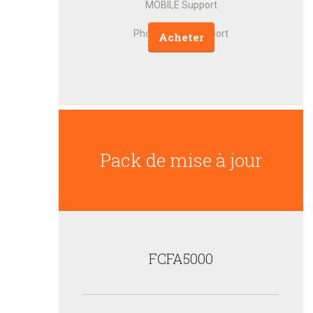
MOBILE Support
Phone & Mail Support
Acheter
Pack de mise à jour
FCFA
5000