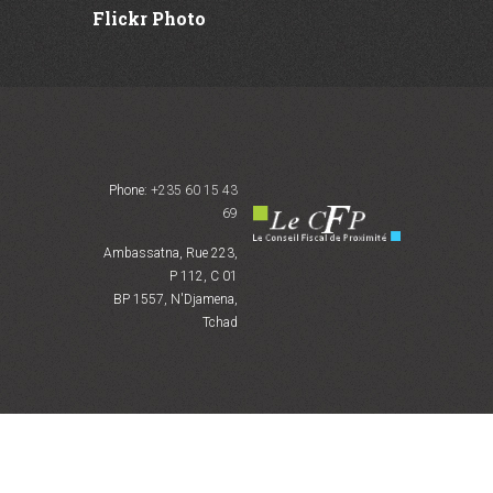
Flickr Photo
Phone:
+235 60 15 43
69
Ambassatna, Rue 223,
P 112, C 01
BP 1557, N'Djamena,
Tchad