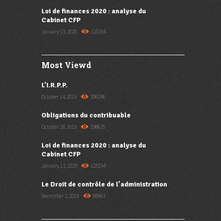
Loi de finances 2020 : analyse du
Cabinet CFP
January 13, 2020
125194
Most Viewd
L’I.R.P.P.
October 14, 2019
206246
Obligations du contribuable
October 28, 2019
198625
Loi de finances 2020 : analyse du
Cabinet CFP
January 13, 2020
125194
Le Droit de contrôle de l’administration
December 2, 2019
58963