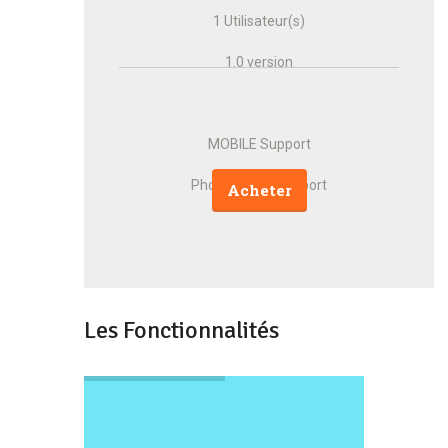
1 Utilisateur(s)
1.0 version
MOBILE Support
Phone & Mail Support
Acheter
Les Fonctionnalités