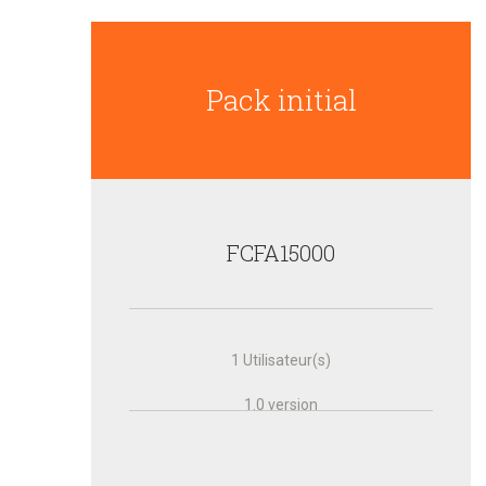
Pack initial
FCFA
15000
1 Utilisateur(s)
1.0 version