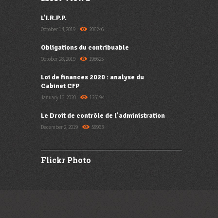
L’I.R.P.P.
October 14, 2019
206246
Obligations du contribuable
October 28, 2019
198625
Loi de finances 2020 : analyse du
Cabinet CFP
January 13, 2020
125194
Le Droit de contrôle de l’administration
December 2, 2019
58963
Flickr Photo