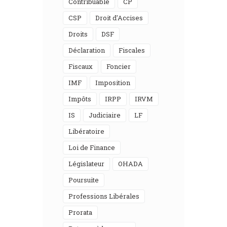
Contribuable
CP
CSP
Droit d'Accises
Droits
DSF
Déclaration
Fiscales
Fiscaux
Foncier
IMF
Imposition
Impôts
IRPP
IRVM
IS
Judiciaire
LF
Libératoire
Loi de Finance
Législateur
OHADA
Poursuite
Professions Libérales
Prorata