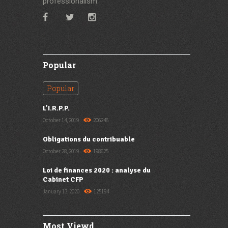
professionalism.
Popular
Popular
L’I.R.P.P.
October 14, 2019
206246
Obligations du contribuable
October 28, 2019
198625
Loi de finances 2020 : analyse du
Cabinet CFP
January 13, 2020
125194
Most Viewd