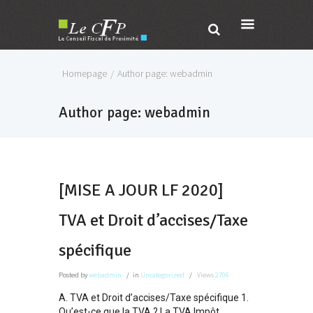
Homepage
Author page: webadmin
Author page: webadmin
[MISE A JOUR LF 2020]
TVA et Droit d’accises/Taxe
spécifique
Posted
by
webadmin
in
Uncategorized
Views
2706
A. TVA et Droit d’accises/Taxe spécifique 1.
Qu’est-ce que la TVA ? La TVA Impôt