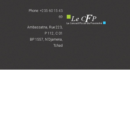
Phone:
+235 60 15 43
69
Ambassatna, Rue 223,
P 112, C 01
BP 1557, N'Djamena,
Tchad