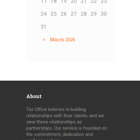
17
18
19
20
21
22
23
24
25
26
27
28
29
30
31
March
2026
About
Tax Office believes in building
relationships with their clients, and we
view these relationships as
partnerships. Our service is founded on
the commitment, dedication and