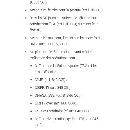
1008 I CGI) ;
er
Avant le 1
février pour la patente (art 1019 CGI) ;
Dans les 30 jours qui suivent le début de leur
er
activité pour l’IGL (art 1011 CGI) ou avant le 1
février ;
er
Avant le 1
mai pour, l’impôt sur les sociétés et
l’IRPP (art. 1008, V, CGI) ;
Au plus tard le 15 du mois suivant celui de
réalisation des opérations pour :
La Taxe sur la Valeur Ajoutée (TVA) et les
droits d’accise ;
L’IMF (art. 842 CGI) ;
L’IRPP/TS (art. 848 CGI);
ONASA (838, voir 848 du CGI) ;
L’IRPP/loyer (art. 860 CGI);
La Taxe Forfaitaire (cf. art. 846 CGI);
La Taxe d’Apprentissage (art. 176, voir 846
CGI);