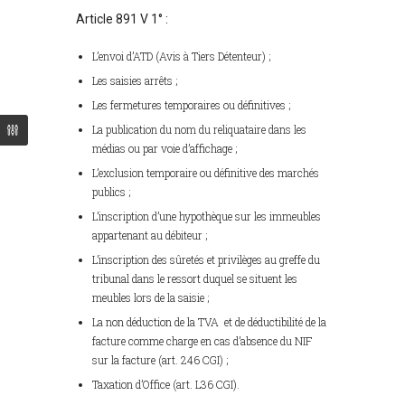
Article 891 V 1° :
L’envoi d’ATD (Avis à Tiers Détenteur) ;
Les saisies arrêts ;
Les fermetures temporaires ou définitives ;
La publication du nom du reliquataire dans les
médias ou par voie d’affichage ;
L’exclusion temporaire ou définitive des marchés
publics ;
L’inscription d’une hypothèque sur les immeubles
appartenant au débiteur ;
L’inscription des sûretés et privilèges au greffe du
tribunal dans le ressort duquel se situent les
meubles lors de la saisie ;
La non déduction de la TVA et de déductibilité de la
facture comme charge en cas d’absence du NIF
sur la facture (art. 246 CGI) ;
Taxation d’Office (art. L36 CGI).