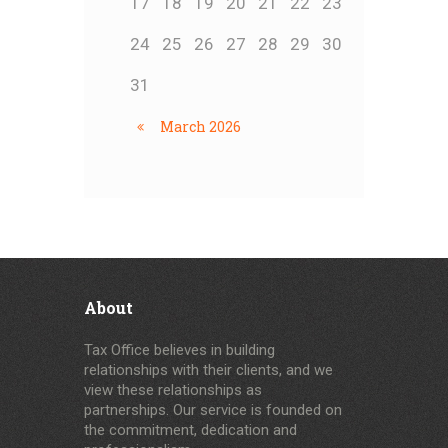
17
18
19
20
21
22
23
24
25
26
27
28
29
30
31
March
2026
About
Tax Office believes in building
relationships with their clients, and we
view these relationships as
partnerships. Our service is founded on
the commitment, dedication and