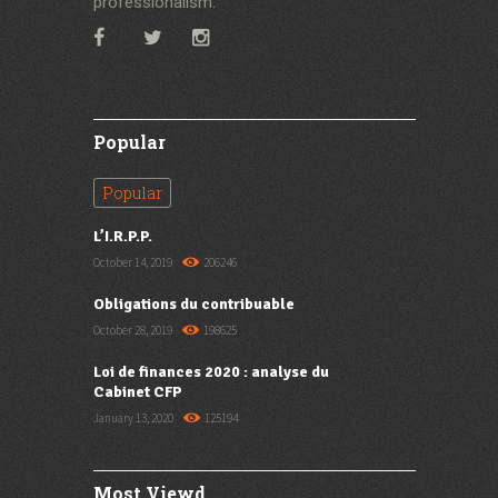
professionalism.
Popular
Popular
L’I.R.P.P.
October 14, 2019
206246
Obligations du contribuable
October 28, 2019
198625
Loi de finances 2020 : analyse du
Cabinet CFP
January 13, 2020
125194
Most Viewd