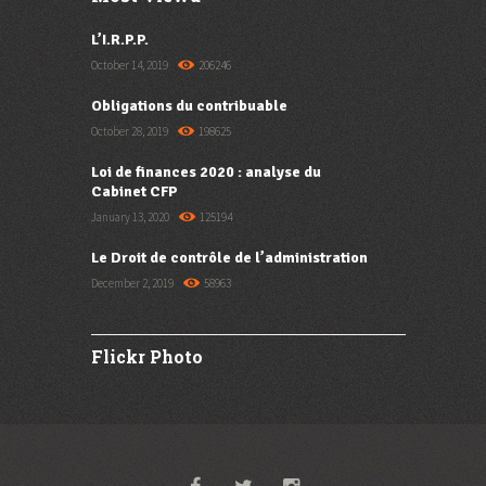
L’I.R.P.P.
October 14, 2019
206246
Obligations du contribuable
October 28, 2019
198625
Loi de finances 2020 : analyse du
Cabinet CFP
January 13, 2020
125194
Le Droit de contrôle de l’administration
December 2, 2019
58963
Flickr Photo