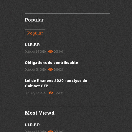
Popular
Popular
L’I.R.P.P.
October 14, 2019
206246
Obligations du contribuable
October 28, 2019
198625
Loi de finances 2020 : analyse du
Cabinet CFP
January 13, 2020
125194
Most Viewd
L’I.R.P.P.
October 14, 2019
206246