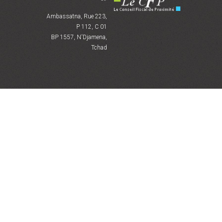
Ambassatna, Rue 223,
P 112, C 01
BP 1557, N'Djamena,
Tchad