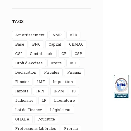
TAGS
Amortissement
AMR
ATD
Base
BNC
Capital
CEMAC
CGI
Contribuable
CP
CSP
Droit d'Accises
Droits
DSF
Déclaration
Fiscales
Fiscaux
Foncier
IMF
Imposition
Impôts
IRPP
IRVM
IS
Judiciaire
LF
Libératoire
Loi de Finance
Législateur
OHADA
Poursuite
Professions Libérales
Prorata