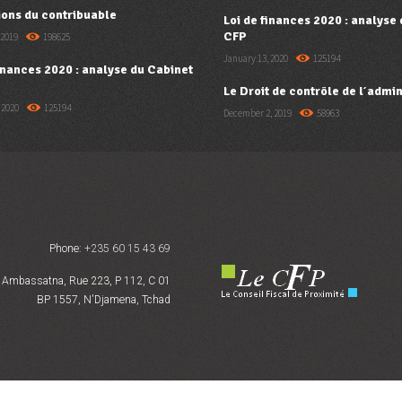
ions du contribuable
Loi de finances 2020 : analyse
CFP
 2019
198625
January 13, 2020
125194
finances 2020 : analyse du Cabinet
Le Droit de contrôle de l’admin
 2020
125194
December 2, 2019
58963
Phone:
+235 60 15 43 69
Ambassatna, Rue 223, P 112, C 01
BP 1557, N'Djamena, Tchad