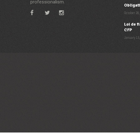
professionalism.
Obligat
October 28,
Loi de 
CFP
January 13,