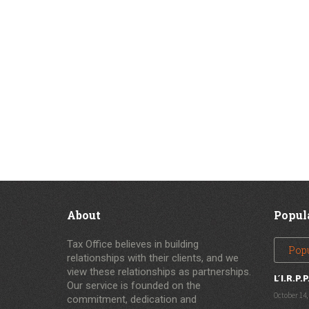
About
Popul
Tax Office believes in building
Pop
relationships with their clients, and we
view these relationships as partnerships.
L’I.R.P.P
Our service is founded on the
October 14,
commitment, dedication and