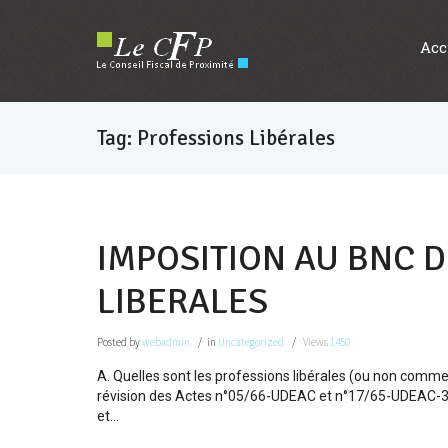
Acc
Tag: Professions Libérales
IMPOSITION AU BNC 
LIBERALES
Posted
by
webadmin
in
Uncategorized
Views
1450
A. Quelles sont les professions libérales (ou non com
révision des Actes n°05/66-UDEAC et n°17/65-UDEAC-38 d
et...