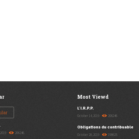
ar
Most Viewd
L’I.R.P.P.
ular
October 14, 2019
206246
.
Obligations du contribuable
 2019
206246
October 28, 2019
198625