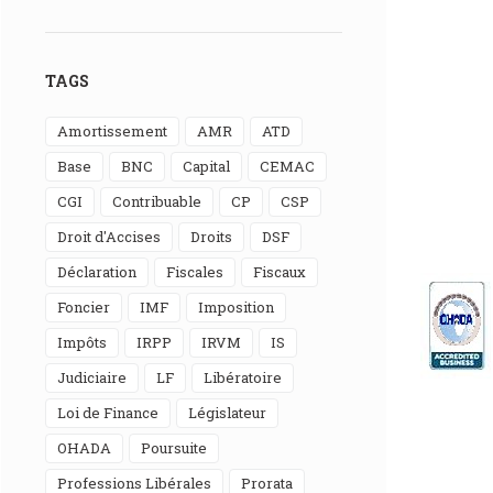
TAGS
Amortissement
AMR
ATD
Base
BNC
Capital
CEMAC
CGI
Contribuable
CP
CSP
Droit d'Accises
Droits
DSF
Déclaration
Fiscales
Fiscaux
Foncier
IMF
Imposition
Impôts
IRPP
IRVM
IS
Judiciaire
LF
Libératoire
Loi de Finance
Législateur
OHADA
Poursuite
Professions Libérales
Prorata