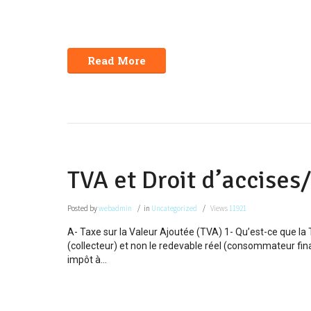
Read More
TVA et Droit d’accises
Posted
by
webadmin
in
Uncategorized
Views
11921
A- Taxe sur la Valeur Ajoutée (TVA) 1- Qu’est-ce que la 
(collecteur) et non le redevable réel (consommateur fin
impôt à...