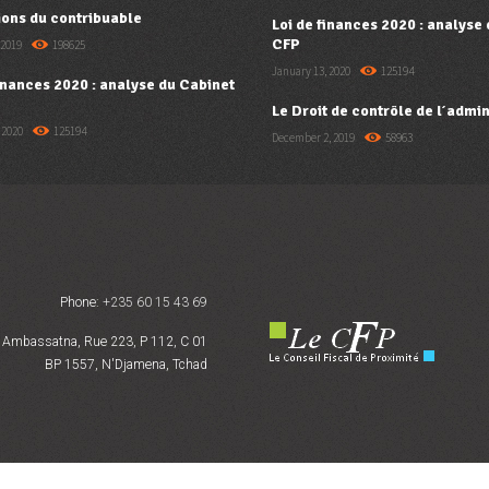
ions du contribuable
Loi de finances 2020 : analyse
CFP
 2019
198625
January 13, 2020
125194
finances 2020 : analyse du Cabinet
Le Droit de contrôle de l’admin
 2020
125194
December 2, 2019
58963
Phone:
+235 60 15 43 69
Ambassatna, Rue 223, P 112, C 01
BP 1557, N'Djamena, Tchad