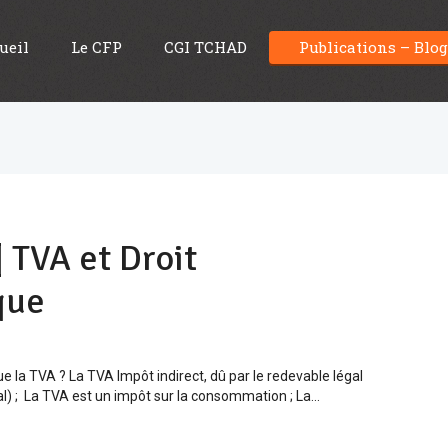
ueil
Le CFP
CGI TCHAD
Publications – Blo
 TVA et Droit
que
e la TVA ? La TVA Impôt indirect, dû par le redevable légal
l) ; La TVA est un impôt sur la consommation ; La...