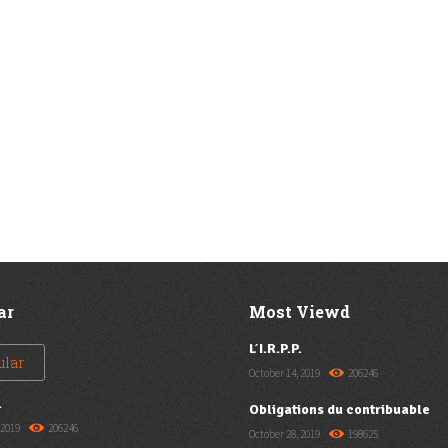
ar
Most Viewd
L’I.R.P.P.
ular
October 14, 2019
206246
.
Obligations du contribuable
 2019
206246
October 28, 2019
198625