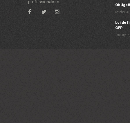
professionalism.
Obligat
October 28,
Loi de 
CFP
January 13,