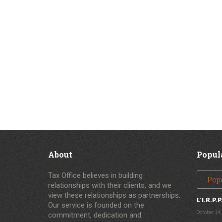
About
Popul
Tax Office believes in building
Pop
relationships with their clients, and we
view these relationships as partnerships.
L’I.R.P.P
Our service is founded on the
October 14,
commitment, dedication and