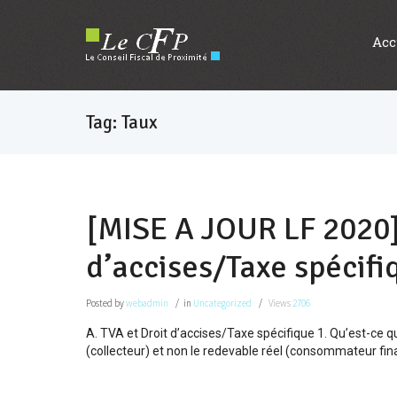
Acc
Tag: Taux
[MISE A JOUR LF 2020]
d’accises/Taxe spécifi
Posted
by
webadmin
in
Uncategorized
Views
2706
A. TVA et Droit d’accises/Taxe spécifique 1. Qu’est-ce qu
(collecteur) et non le redevable réel (consommateur fina