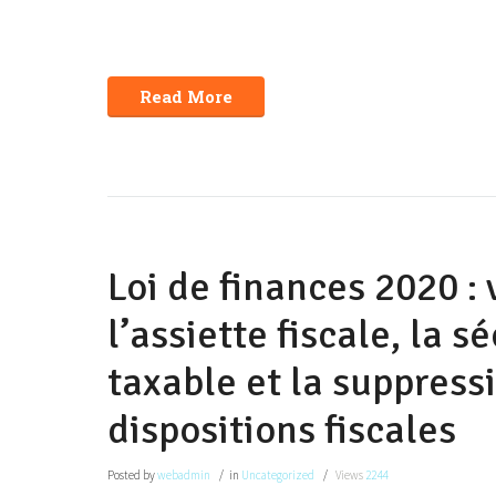
Read More
Loi de finances 2020 :
l’assiette fiscale, la s
taxable et la suppress
dispositions fiscales
Posted
by
webadmin
in
Uncategorized
Views
2244