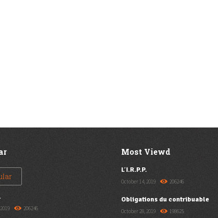
ar
Most Viewd
L’I.R.P.P.
ular
October 14, 2019
206246
.
Obligations du contribuable
 2019
206246
October 28, 2019
198625