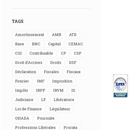
TAGS
Amortissement
AMR
ATD
Base
BNC
Capital
CEMAC
CGI
Contribuable
CP
CSP
Droit d'Accises
Droits
DSF
Déclaration
Fiscales
Fiscaux
Foncier
IMF
Imposition
Impôts
IRPP
IRVM
IS
Judiciaire
LF
Libératoire
Loi de Finance
Législateur
OHADA
Poursuite
Professions Libérales
Prorata