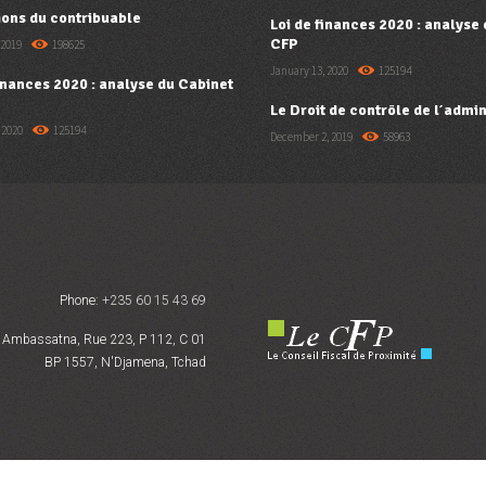
ions du contribuable
Loi de finances 2020 : analyse
CFP
 2019
198625
January 13, 2020
125194
finances 2020 : analyse du Cabinet
Le Droit de contrôle de l’admin
 2020
125194
December 2, 2019
58963
Phone:
+235 60 15 43 69
Ambassatna, Rue 223, P 112, C 01
BP 1557, N'Djamena, Tchad