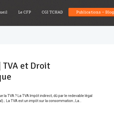
ueil
Le CFP
CGI TCHAD
Publications – Blo
 TVA et Droit
que
e la TVA ? La TVA Impôt indirect, dû par le redevable légal
l) ; La TVA est un impôt sur la consommation ; La...