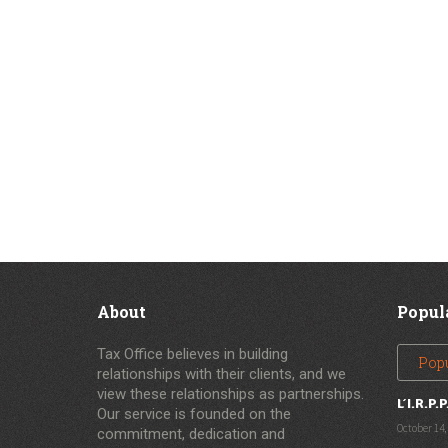
About
Popul
Tax Office believes in building
Pop
relationships with their clients, and we
view these relationships as partnerships.
L’I.R.P.P
Our service is founded on the
October 14,
commitment, dedication and