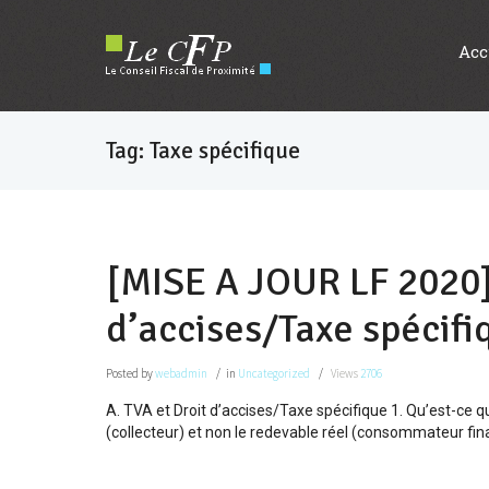
Acc
Tag: Taxe spécifique
[MISE A JOUR LF 2020]
d’accises/Taxe spécifi
Posted
by
webadmin
in
Uncategorized
Views
2706
A. TVA et Droit d’accises/Taxe spécifique 1. Qu’est-ce qu
(collecteur) et non le redevable réel (consommateur fina