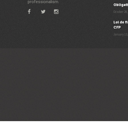
professionalism.
Obligat
October 28,
Loi de 
CFP
January 13,