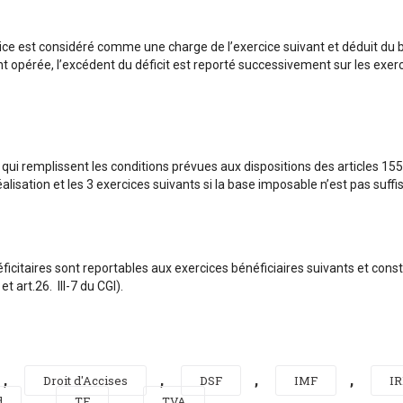
exercice est considéré comme une charge de l’exercice suivant et déduit du 
t opérée, l’excédent du déficit est reporté successivement sur les exerc
 qui remplissent les conditions prévues aux dispositions des articles 1
lisation et les 3 exercices suivants si la base imposable n’est pas suffi
itaires sont reportables aux exercices bénéficiaires suivants et consti
et art.26. III-7 du CGI).
,
,
,
,
Droit d'Accises
DSF
IMF
I
,
,
d
TF
TVA