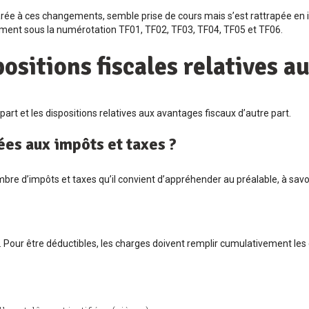
parée à ces changements, semble prise de cours mais s’est rattrapée en
ement sous la numérotation TF01, TF02, TF03, TF04, TF05 et TF06.
positions fiscales relatives a
 part et les dispositions relatives aux avantages fiscaux d’autre part.
iées aux impôts et taxes ?
mbre d’impôts et taxes qu’il convient d’appréhender au préalable, à savoi
Pour être déductibles, les charges doivent remplir cumulativement les cin