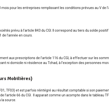
ois pour les entreprises remplissant les conditions prévues au V de l’
étés prévu à l’article 843 du CGI. Il correspond au tiers du solde positif
1 de l’année en cours.
ment aux prescriptions de l’article 116 du CGI, à effectuer sur les so
yant ni domicile ni résidence au Tchad, à l’exception des personnes m
urs Mobilières)
F01, TF03) et est parfois réintégré au résultat comptable si son paiemen
 de l’article 66 du CGI. Il apparait comme un acompte dans le tableau TF0
 la source.