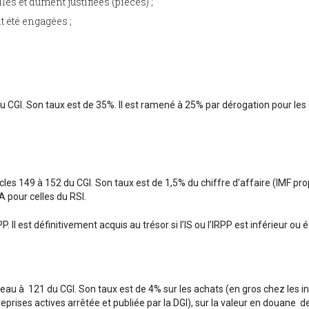
es et dûment justifiées (pièces) ;
t été engagées ;
6 du CGI. Son taux est de 35%. Il est ramené à 25% par dérogation pour les
ticles 149 à 152 du CGI. Son taux est de 1,5% du chiffre d’affaire (IMF p
A pour celles du RSI.
PP. Il est définitivement acquis au trésor si l’IS ou l’IRPP est inférieur ou
veau à 121 du CGI. Son taux est de 4% sur les achats (en gros chez les in
reprises actives arrêtée et publiée par la DGI), sur la valeur en douane d