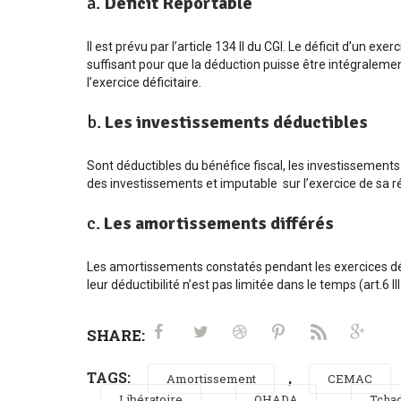
a.
Déficit Reportable
Il est prévu par l’article 134 II du CGI. Le déficit d’un 
suffisant pour que la déduction puisse être intégralemen
l’exercice déficitaire.
b.
Les investissements déductibles
Sont déductibles du bénéfice fiscal, les investissements
des investissements et imputable sur l’exercice de sa réa
c.
Les amortissements différés
Les amortissements constatés pendant les exercices défic
leur déductibilité n’est pas limitée dans le temps (art.6 III 
SHARE:
TAGS:
,
Amortissement
CEMAC
,
,
Libératoire
OHADA
Tcha