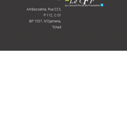
Ambassatna, Rue 223,
P 112, C 01
BP 1557, N'Djamena,
Tchad