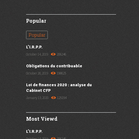
Popular
Popular
L’I.R.P.P.
October 14, 2019
206246
Obligations du contribuable
October 28, 2019
198625
Loi de finances 2020 : analyse du
Cabinet CFP
January 13, 2020
125194
Most Viewd
L’I.R.P.P.
October 14, 2019
206246