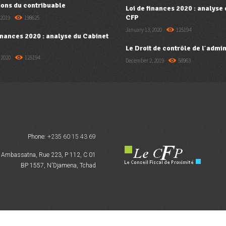
ions du contribuable
Loi de finances 2020 : analyse
CFP
 2019
198625
January 13, 2020
125194
finances 2020 : analyse du Cabinet
Le Droit de contrôle de l’admin
 2020
125194
December 2, 2019
58963
Phone:
+235 60 15 43 69
Ambassatna, Rue 223, P 112, C 01
BP 1557, N'Djamena, Tchad