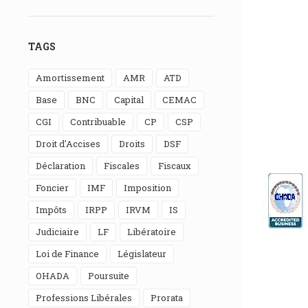
TAGS
Amortissement
AMR
ATD
Base
BNC
Capital
CEMAC
CGI
Contribuable
CP
CSP
Droit d'Accises
Droits
DSF
Déclaration
Fiscales
Fiscaux
Foncier
IMF
Imposition
Impôts
IRPP
IRVM
IS
Judiciaire
LF
Libératoire
Loi de Finance
Législateur
OHADA
Poursuite
Professions Libérales
Prorata