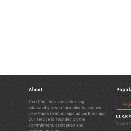
About
Popul
Tax Office believes in building
Pop
relationships with their clients, and we
view these relationships as partnerships.
L’I.R.P.P
Our service is founded on the
October 14,
commitment, dedication and
professionalism.