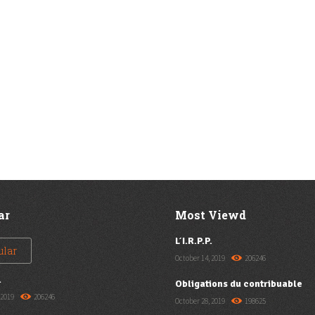
ar
Most Viewd
L’I.R.P.P.
ular
October 14, 2019
206246
.
Obligations du contribuable
 2019
206246
October 28, 2019
198625