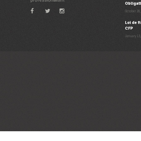
Obligat
October 28,
Loi de 
CFP
January 13,