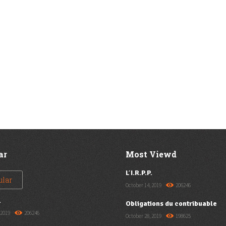
ar
Most Viewd
L’I.R.P.P.
ular
October 14, 2019
206246
.
Obligations du contribuable
 2019
206246
October 28, 2019
198625