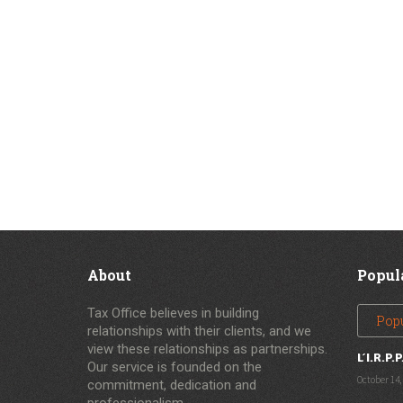
About
Popul
Tax Office believes in building
Pop
relationships with their clients, and we
view these relationships as partnerships.
L’I.R.P.P
Our service is founded on the
October 14,
commitment, dedication and
professionalism.