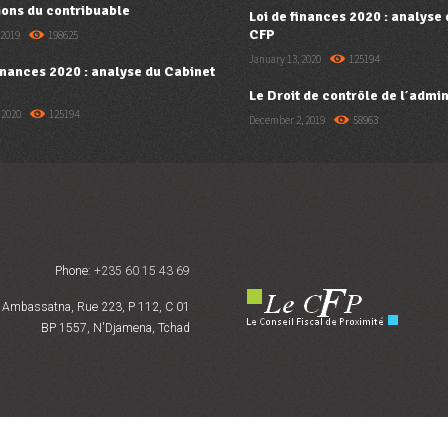
ions du contribuable
Loi de finances 2020 : analyse
CFP
 2019
198625
January 13, 2020
125194
finances 2020 : analyse du Cabinet
Le Droit de contrôle de l’admin
 2020
125194
December 2, 2019
58963
Phone:
+235 60 15 43 69
Ambassatna, Rue 223, P 112, C 01
BP 1557, N'Djamena, Tchad