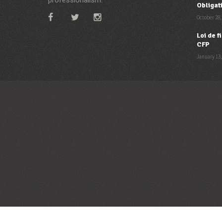
Obligat
October 28,
Loi de 
CFP
January 13,