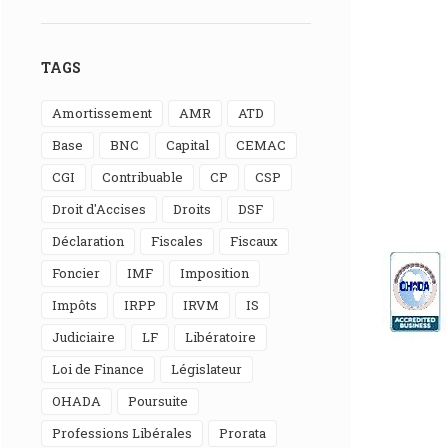
TAGS
Amortissement
AMR
ATD
Base
BNC
Capital
CEMAC
CGI
Contribuable
CP
CSP
Droit d'Accises
Droits
DSF
Déclaration
Fiscales
Fiscaux
Foncier
IMF
Imposition
Impôts
IRPP
IRVM
IS
Judiciaire
LF
Libératoire
Loi de Finance
Législateur
OHADA
Poursuite
Professions Libérales
Prorata