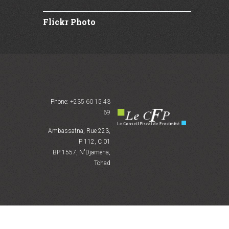
Flickr Photo
Phone:
+235 60 15 43
69
Ambassatna, Rue 223,
P 112, C 01
BP 1557, N'Djamena,
Tchad