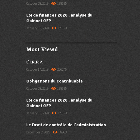
October 28, 2019
198625
Loi de finances 2020 : analyse du
Cabinet CFP
January 13, 2020
125194
Most Viewd
L’I.R.P.P.
October 14, 2019
206246
Obligations du contribuable
October 28, 2019
198625
Loi de finances 2020 : analyse du
Cabinet CFP
January 13, 2020
125194
Le Droit de contrôle de l’administration
December 2, 2019
58963