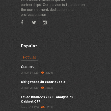
partnerships. Our service is founded on
the commitment, dedication and
professionalism.
Popular
Popular
L’I.R.P.P.
October 14, 2019
206246
Obligations du contribuable
October 28, 2019
198625
Loi de finances 2020 : analyse du
Cabinet CFP
January 13, 2020
125194