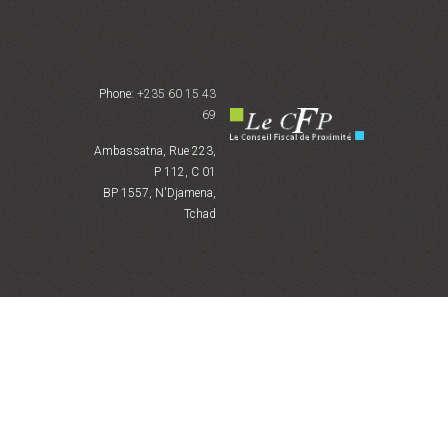
Phone:
+235 60 15 43
69
Ambassatna, Rue 223,
P 112, C 01
BP 1557, N'Djamena,
Tchad