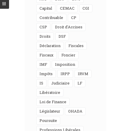
Capital
CEMAC
CGI
Contribuable
CP
CSP
Droit d'Accises
Droits
DSF
Déclaration
Fiscales
Fiscaux
Foncier
IMF
Imposition
Impôts
IRPP
IRVM
IS
Judiciaire
LF
Libératoire
Loi de Finance
Législateur
OHADA
Poursuite
Professions Libérales