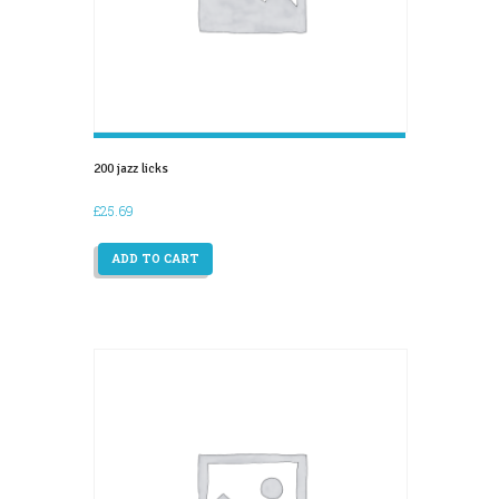
200 jazz licks
£
25.69
ADD TO CART