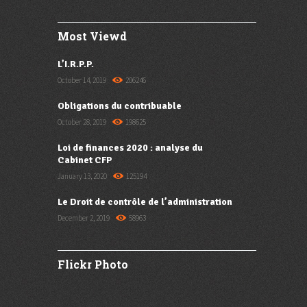
Most Viewd
L’I.R.P.P.
October 14, 2019
206246
Obligations du contribuable
October 28, 2019
198625
Loi de finances 2020 : analyse du
Cabinet CFP
January 13, 2020
125194
Le Droit de contrôle de l’administration
December 2, 2019
58963
Flickr Photo