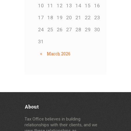
10
11
12
13
14
15
16
17
18
19
20
21
22
23
24
25
26
27
28
29
30
31
March
2026
About
Tax Office believes in building
relationships with their clients, and we
view these relationships as